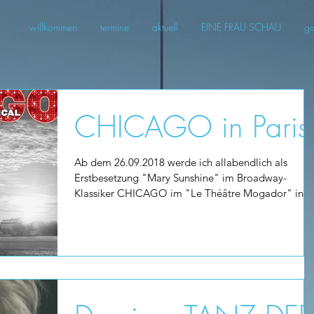
willkommen
termine
aktuell
EINE FRAU SCHAU
ga
CHICAGO in Paris
Ab dem 26.09.2018 werde ich allabendlich als
Erstbesetzung "Mary Sunshine" im Broadway-
Klassiker CHICAGO im "Le Théâtre Mogador" in
Paris...