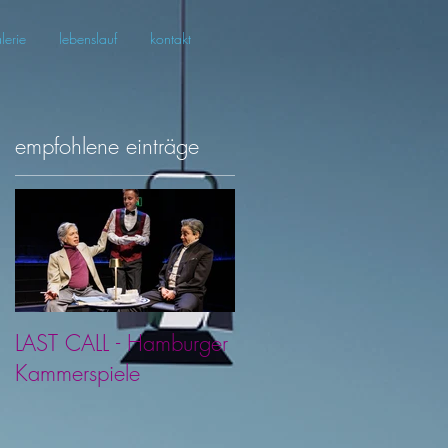
lerie
lebenslauf
kontakt
empfohlene einträge
LAST CALL - Hamburger
Kammerspiele