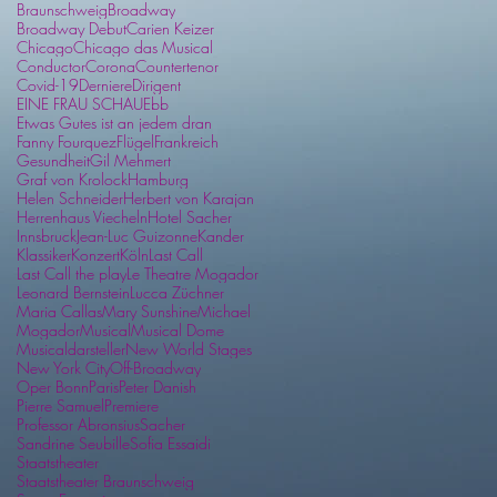
Braunschweig
Broadway
Broadway Debut
Carien Keizer
Chicago
Chicago das Musical
Conductor
Corona
Countertenor
Covid-19
Derniere
Dirigent
EINE FRAU SCHAU
Ebb
Etwas Gutes ist an jedem dran
Fanny Fourquez
Flügel
Frankreich
Gesundheit
Gil Mehmert
Graf von Krolock
Hamburg
Helen Schneider
Herbert von Karajan
Herrenhaus Viecheln
Hotel Sacher
Innsbruck
Jean-Luc Guizonne
Kander
Klassiker
Konzert
Köln
Last Call
Last Call the play
Le Theatre Mogador
Leonard Bernstein
Lucca Züchner
Maria Callas
Mary Sunshine
Michael
Mogador
Musical
Musical Dome
Musicaldarsteller
New World Stages
New York City
Off-Broadway
Oper Bonn
Paris
Peter Danish
Pierre Samuel
Premiere
Professor Abronsius
Sacher
Sandrine Seubille
Sofia Essaidi
Staatstheater
Staatstheater Braunschweig