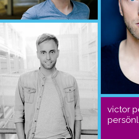
victor 
persönl