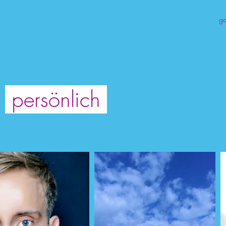
willkommen
termine
aktuell
EINE FRAU SCHAU
ga
persönlich