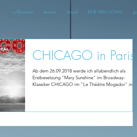
willkommen
termine
aktuell
EINE FRAU SCHAU
ga
CHICAGO in Paris
Ab dem 26.09.2018 werde ich allabendlich als
Erstbesetzung "Mary Sunshine" im Broadway-
Klassiker CHICAGO im "Le Théâtre Mogador" in
Paris...