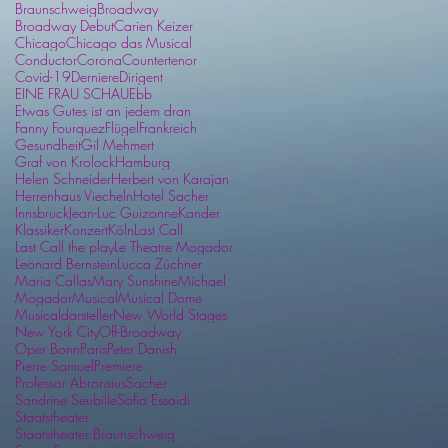
Braunschweig
Broadway
Broadway Debut
Carien Keizer
Chicago
Chicago das Musical
Conductor
Corona
Countertenor
Covid-19
Derniere
Dirigent
EINE FRAU SCHAU
Ebb
Etwas Gutes ist an jedem dran
Fanny Fourquez
Flügel
Frankreich
Gesundheit
Gil Mehmert
Graf von Krolock
Hamburg
Helen Schneider
Herbert von Karajan
Herrenhaus Viecheln
Hotel Sacher
Innsbruck
Jean-Luc Guizonne
Kander
Klassiker
Konzert
Köln
Last Call
Last Call the play
Le Theatre Mogador
Leonard Bernstein
Lucca Züchner
Maria Callas
Mary Sunshine
Michael
Mogador
Musical
Musical Dome
Musicaldarsteller
New World Stages
New York City
Off-Broadway
Oper Bonn
Paris
Peter Danish
Pierre Samuel
Premiere
Professor Abronsius
Sacher
Sandrine Seubille
Sofia Essaidi
Staatstheater
Staatstheater Braunschweig