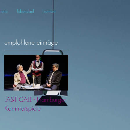
lerie
lebenslauf
kontakt
empfohlene einträge
LAST CALL - Hamburger
Kammerspiele