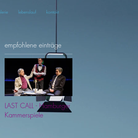
lerie
lebenslauf
kontakt
empfohlene einträge
LAST CALL - Hamburger
Kammerspiele
nd