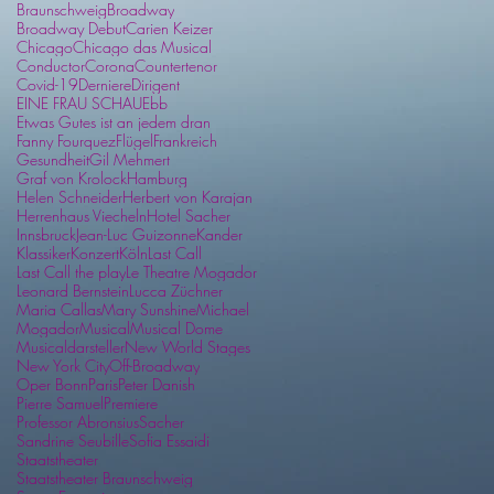
Braunschweig
Broadway
Broadway Debut
Carien Keizer
Chicago
Chicago das Musical
Conductor
Corona
Countertenor
Covid-19
Derniere
Dirigent
EINE FRAU SCHAU
Ebb
Etwas Gutes ist an jedem dran
Fanny Fourquez
Flügel
Frankreich
Gesundheit
Gil Mehmert
Graf von Krolock
Hamburg
Helen Schneider
Herbert von Karajan
Herrenhaus Viecheln
Hotel Sacher
Innsbruck
Jean-Luc Guizonne
Kander
Klassiker
Konzert
Köln
Last Call
Last Call the play
Le Theatre Mogador
Leonard Bernstein
Lucca Züchner
Maria Callas
Mary Sunshine
Michael
Mogador
Musical
Musical Dome
Musicaldarsteller
New World Stages
New York City
Off-Broadway
Oper Bonn
Paris
Peter Danish
Pierre Samuel
Premiere
Professor Abronsius
Sacher
Sandrine Seubille
Sofia Essaidi
Staatstheater
Staatstheater Braunschweig