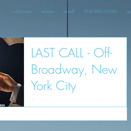
willkommen
termine
aktuell
EINE FRAU SCHAU
ga
LAST CALL - Off-
Broadway, New
York City
Ein riesiges Abenteuer steht bevor! Inspired by true
events, LAST CALL takes us to Vienna as Leonard
Bernstein and Herbert von Karajan - two of the
world’s most celebrated figures in classical music a
the fiercest of rivals - seek to find common ground