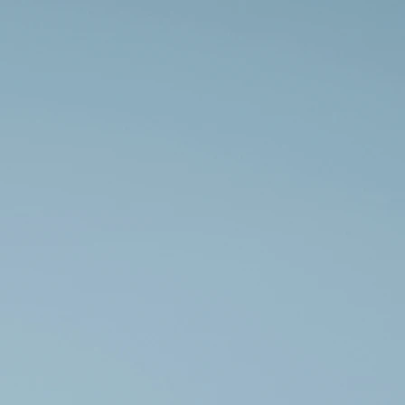
through their music and their lives over one last
drink. Ich freue mich unglaublich, bekanntgeben zu
dürfen, dass es für mich nach NEW YORK CITY an
den Off-Broadway geht! Ich bin so, so dankbar und
kann es selbst kaum glauben