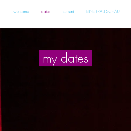
welcome
dates
current
EINE FRAU SCHAU
my dates