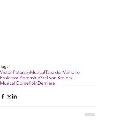
Tags:
Victor Petersen
Musical
Tanz der Vampire
Professor Abronsius
Graf von Krolock
Musical Dome
Köln
Derniere